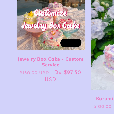
Vente
Jewelry Box Cake - Custom
Service
Prix
Prix
Du
$97.50
$130.00 USD
habituel
USD
soldé
Kuromi
Prix
$100.00
habitue