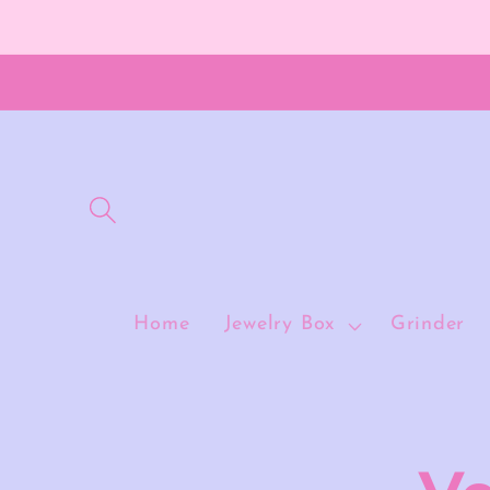
et
passer
au
contenu
Home
Jewelry Box
Grinder