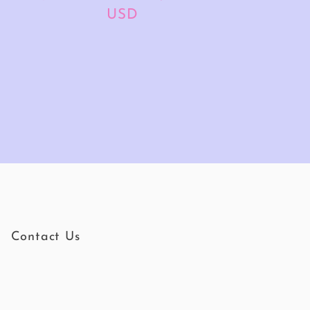
habituel
USD
soldé
Contact Us