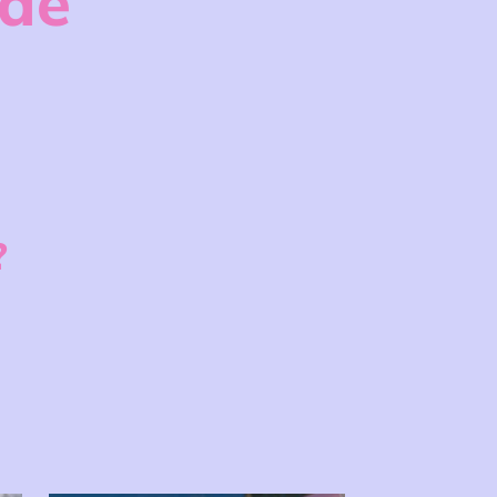
ide
?